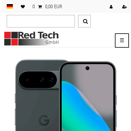
0
0,00 EUR
☰