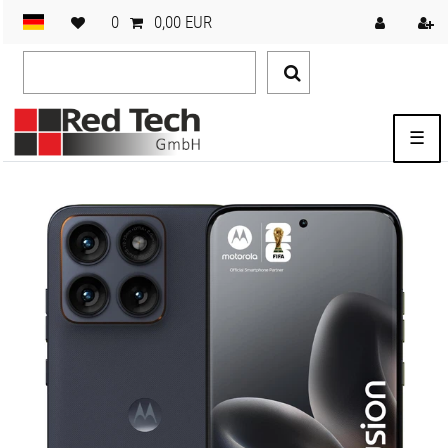
0
0,00 EUR
☰