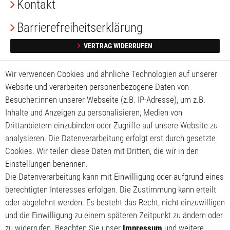
Kontakt
Barrierefreiheitserklärung
VERTRAG WIDERRUFEN
Impressum
Wir verwenden Cookies und ähnliche Technologien auf unserer
Website und verarbeiten personenbezogene Daten von
Daten­schutz­erklärung
Besucher:innen unserer Webseite (z.B. IP-Adresse), um z.B.
Inhalte und Anzeigen zu personalisieren, Medien von
AGB
Drittanbietern einzubinden oder Zugriffe auf unsere Website zu
analysieren. Die Datenverarbeitung erfolgt erst durch gesetzte
Mein Konto
Cookies. Wir teilen diese Daten mit Dritten, die wir in den
Mein Warenkorb
Einstellungen benennen.
Die Datenverarbeitung kann mit Einwilligung oder aufgrund eines
Meine Wunschliste
berechtigten Interesses erfolgen. Die Zustimmung kann erteilt
oder abgelehnt werden. Es besteht das Recht, nicht einzuwilligen
und die Einwilligung zu einem späteren Zeitpunkt zu ändern oder
zu widerrufen. Beachten Sie unser
Impressum
und weitere