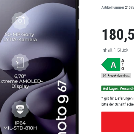
Artikelnummer
21695
180,
Inhalt
1
Stück
Produktdatenblatt
Auf Lager. Versandf
* gilt für Lieferunge
bitte der Schaltfläch