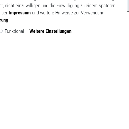
t, nicht einzuwilligen und die Einwilligung zu einem späteren
unser
Impressum
und weitere Hinweise zur Verwendung
ärung
.
Funktional
Weitere Einstellungen
sum
Mein Konto
hutz­erklärung
Mein Warenkorb
Meine Wunschliste