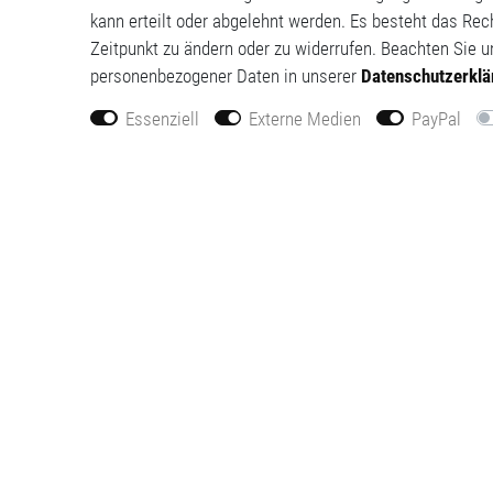
kann erteilt oder abgelehnt werden. Es besteht das Rech
Zeitpunkt zu ändern oder zu widerrufen. Beachten Sie 
personenbezogener Daten in unserer
Daten­schutz­erkl
Essenziell
Externe Medien
PayPal
Widerrufs­recht
Impres
Kontakt
Daten­sc
Barrierefreiheitserklärung
AGB
VERTRAG WIDERRUFEN