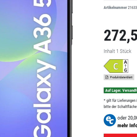
Artikelnummer
21633
272,
Inhalt
1
Stück
Produktdatenblatt
Auf Lager. Versandf
* gilt für Lieferunge
bitte der Schaltfläch
oder
20,0
mehr Inf