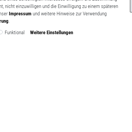
t, nicht einzuwilligen und die Einwilligung zu einem späteren
unser
Impressum
und weitere Hinweise zur Verwendung
ärung
.
Funktional
Weitere Einstellungen
sum
Mein Konto
hutz­erklärung
Mein Warenkorb
Meine Wunschliste