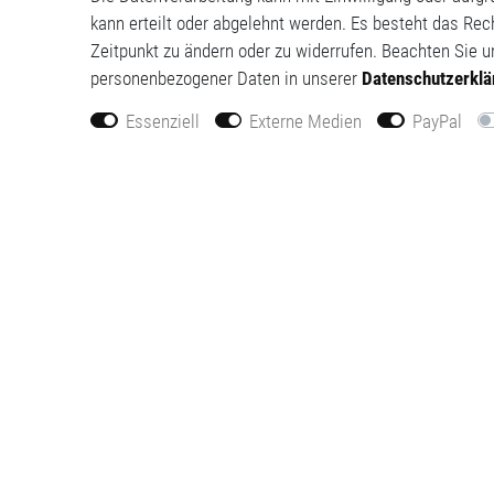
kann erteilt oder abgelehnt werden. Es besteht das Rech
Zeitpunkt zu ändern oder zu widerrufen. Beachten Sie 
personenbezogener Daten in unserer
Daten­schutz­erkl
Essenziell
Externe Medien
PayPal
Widerrufs­recht
Impres
Kontakt
Daten­sc
Barrierefreiheitserklärung
AGB
VERTRAG WIDERRUFEN