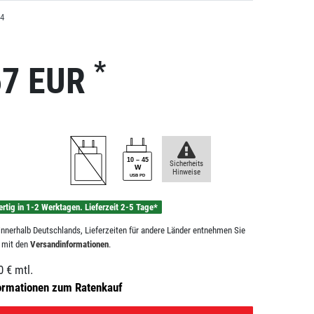
4
*
57 EUR
Sicherheits
Hinweise
ertig in 1-2 Werktagen. Lieferzeit 2-5 Tage*
n innerhalb Deutschlands, Lieferzeiten für andere Länder entnehmen Sie
e mit den
Versandinformationen
.
0
€ mtl.
ormationen zum Ratenkauf