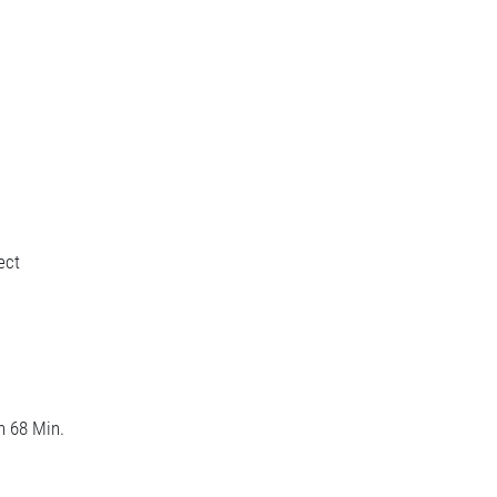
ect
n 68 Min.