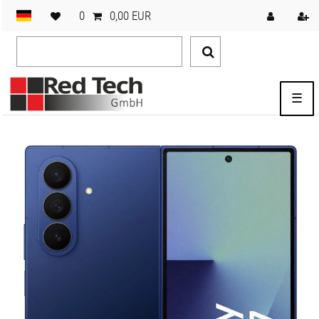
0
0,00 EUR
☰