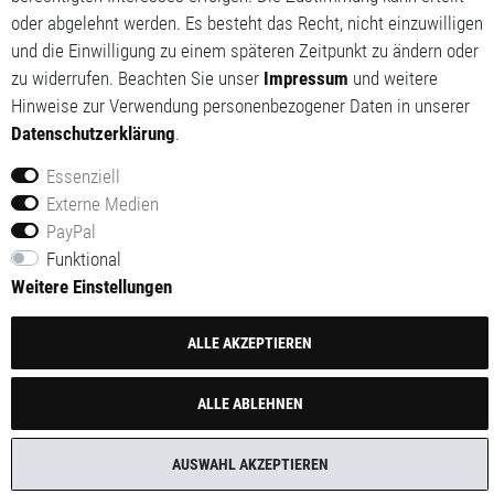
oder abgelehnt werden. Es besteht das Recht, nicht einzuwilligen
und die Einwilligung zu einem späteren Zeitpunkt zu ändern oder
zu widerrufen. Beachten Sie unser
Impressum
und weitere
Hinweise zur Verwendung personenbezogener Daten in unserer
Daten­schutz­erklärung
.
Essenziell
Externe Medien
PayPal
Funktional
Widerrufs­recht
Weitere Einstellungen
Kontakt
ALLE AKZEPTIEREN
Barrierefreiheitserklärung
ALLE ABLEHNEN
VERTRAG WIDERRUFEN
AUSWAHL AKZEPTIEREN
Impressum