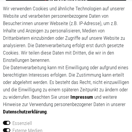
Wir verwenden Cookies und ähnliche Technologien auf unserer
Impressum
Website und verarbeiten personenbezogene Daten von
Besucher:innen unserer Webseite (z.B. IP-Adresse), um z.B.
Daten­schutz­erklärung
Inhalte und Anzeigen zu personalisieren, Medien von
Drittanbietern einzubinden oder Zugriffe auf unsere Website zu
AGB
analysieren. Die Datenverarbeitung erfolgt erst durch gesetzte
Cookies. Wir teilen diese Daten mit Dritten, die wir in den
Mein Konto
Einstellungen benennen.
Mein Warenkorb
Die Datenverarbeitung kann mit Einwilligung oder aufgrund eines
berechtigten Interesses erfolgen. Die Zustimmung kann erteilt
Meine Wunschliste
oder abgelehnt werden. Es besteht das Recht, nicht einzuwilligen
und die Einwilligung zu einem späteren Zeitpunkt zu ändern oder
zu widerrufen. Beachten Sie unser
Impressum
und weitere
Hinweise zur Verwendung personenbezogener Daten in unserer
Daten­schutz­erklärung
.
Essenziell
Externe Medien