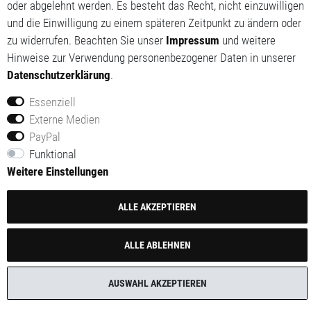
oder abgelehnt werden. Es besteht das Recht, nicht einzuwilligen
und die Einwilligung zu einem späteren Zeitpunkt zu ändern oder
zu widerrufen. Beachten Sie unser
Impressum
und weitere
Hinweise zur Verwendung personenbezogener Daten in unserer
Daten­schutz­erklärung
.
Essenziell
Externe Medien
PayPal
© 2014-2026 Red Tech GmbH. Alle Rechte vorbehalten.
Funktional
Alle Preise inklusive gesetzlicher Mehrwertsteuer und
Weitere Einstellungen
zuzüglich Versandkosten.
ALLE AKZEPTIEREN
ALLE ABLEHNEN
AUSWAHL AKZEPTIEREN