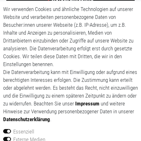
Wir verwenden Cookies und ähnliche Technologien auf unserer
Impressum
Website und verarbeiten personenbezogene Daten von
Besucher:innen unserer Webseite (z.B. IP-Adresse), um z.B.
Daten­schutz­erklärung
Inhalte und Anzeigen zu personalisieren, Medien von
Drittanbietern einzubinden oder Zugriffe auf unsere Website zu
AGB
analysieren. Die Datenverarbeitung erfolgt erst durch gesetzte
Cookies. Wir teilen diese Daten mit Dritten, die wir in den
Mein Konto
Einstellungen benennen.
Mein Warenkorb
Die Datenverarbeitung kann mit Einwilligung oder aufgrund eines
berechtigten Interesses erfolgen. Die Zustimmung kann erteilt
Meine Wunschliste
oder abgelehnt werden. Es besteht das Recht, nicht einzuwilligen
und die Einwilligung zu einem späteren Zeitpunkt zu ändern oder
zu widerrufen. Beachten Sie unser
Impressum
und weitere
Hinweise zur Verwendung personenbezogener Daten in unserer
Daten­schutz­erklärung
.
Essenziell
Externe Medien