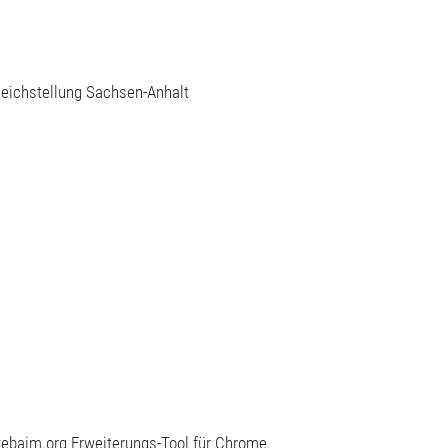
Gleichstellung Sachsen-Anhalt
webaim.org Erweiterungs-Tool für Chrome.