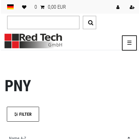
0
0,00 EUR
☰
PNY
FILTER