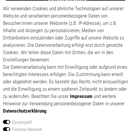
Wir verwenden Cookies und ähnliche Technologien auf unserer
Impressum
Website und verarbeiten personenbezogene Daten von
Besucher:innen unserer Webseite (z.B. IP-Adresse), um z.B.
Daten­schutz­erklärung
Inhalte und Anzeigen zu personalisieren, Medien von
Drittanbietern einzubinden oder Zugriffe auf unsere Website zu
AGB
analysieren. Die Datenverarbeitung erfolgt erst durch gesetzte
Cookies. Wir teilen diese Daten mit Dritten, die wir in den
Mein Konto
Einstellungen benennen.
Mein Warenkorb
Die Datenverarbeitung kann mit Einwilligung oder aufgrund eines
berechtigten Interesses erfolgen. Die Zustimmung kann erteilt
Meine Wunschliste
oder abgelehnt werden. Es besteht das Recht, nicht einzuwilligen
und die Einwilligung zu einem späteren Zeitpunkt zu ändern oder
zu widerrufen. Beachten Sie unser
Impressum
und weitere
Hinweise zur Verwendung personenbezogener Daten in unserer
Daten­schutz­erklärung
.
Essenziell
Externe Medien