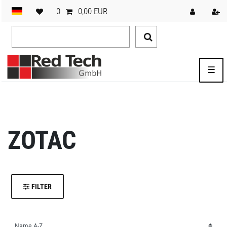
0
0,00 EUR
☰
ZOTAC
FILTER