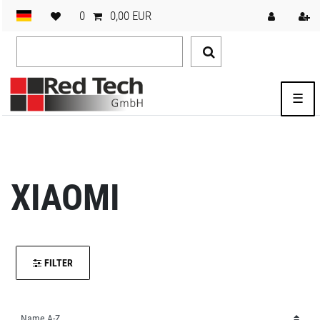
0
0,00 EUR
☰
XIAOMI
FILTER