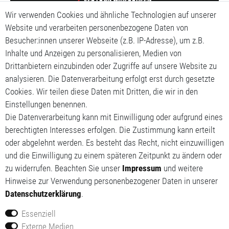
Wir verwenden Cookies und ähnliche Technologien auf unserer
Impressum
Website und verarbeiten personenbezogene Daten von
Besucher:innen unserer Webseite (z.B. IP-Adresse), um z.B.
Daten­schutz­erklärung
Inhalte und Anzeigen zu personalisieren, Medien von
Drittanbietern einzubinden oder Zugriffe auf unsere Website zu
AGB
analysieren. Die Datenverarbeitung erfolgt erst durch gesetzte
Cookies. Wir teilen diese Daten mit Dritten, die wir in den
Mein Konto
Einstellungen benennen.
Mein Warenkorb
Die Datenverarbeitung kann mit Einwilligung oder aufgrund eines
berechtigten Interesses erfolgen. Die Zustimmung kann erteilt
Meine Wunschliste
oder abgelehnt werden. Es besteht das Recht, nicht einzuwilligen
und die Einwilligung zu einem späteren Zeitpunkt zu ändern oder
zu widerrufen. Beachten Sie unser
Impressum
und weitere
Hinweise zur Verwendung personenbezogener Daten in unserer
Daten­schutz­erklärung
.
Essenziell
Externe Medien