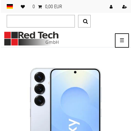
0
0,00 EUR
☰