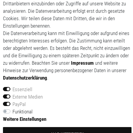
Drittanbietern einzubinden oder Zugriffe auf unsere Website zu
analysieren. Die Datenverarbeitung erfolgt erst durch gesetzte
Mein Konto
Cookies. Wir teilen diese Daten mit Dritten, die wir in den
Mein Warenkorb
Einstellungen benennen.
Die Datenverarbeitung kann mit Einwilligung oder aufgrund eines
Meine Wunschliste
berechtigten Interesses erfolgen. Die Zustimmung kann erteilt
oder abgelehnt werden. Es besteht das Recht, nicht einzuwilligen
und die Einwilligung zu einem späteren Zeitpunkt zu ändern oder
zu widerrufen. Beachten Sie unser
Impressum
und weitere
Hinweise zur Verwendung personenbezogener Daten in unserer
Daten­schutz­erklärung
.
Essenziell
Externe Medien
PayPal
© 2014-2026 Red Tech GmbH. Alle Rechte vorbehalten.
Funktional
Alle Preise inklusive gesetzlicher Mehrwertsteuer und
Weitere Einstellungen
zuzüglich Versandkosten.