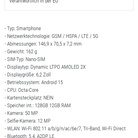
Verantwortlich in der EU
- Typ: Smartphone
- Netzwerktechnologie: GSM / HSPA / LTE / 5G
- Abmessungen: 146,9 x 70,5 x 7,2 mm
- Gewicht: 162 g
- SIM-Typ: Nano-SIM
- Displaytyp: Dynamic LTPO AMOLED 2X
- Displaygröße: 6,2 Zoll
- Betriebssystem: Android 15
- CPU: Octa-Core
- Kartensteckplatz: NEIN
- Speicher int.: 128GB 12GB RAM
- Kamera: 50 MP
- Selfie-Kamera: 12 MP
- WLAN: Wi-Fi 802.11 a/b/g/n/ac/6e/7, Tri-Band, Wi-Fi Direct
- Bluetooth: 5.4, A2DP, LE