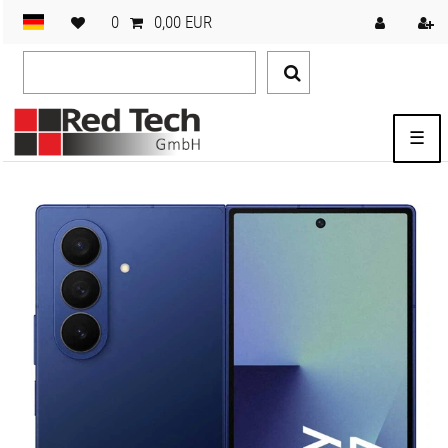
0
0,00 EUR
☰