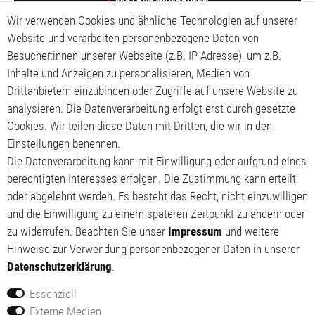
Wir verwenden Cookies und ähnliche Technologien auf unserer
Impressum
Website und verarbeiten personenbezogene Daten von
Besucher:innen unserer Webseite (z.B. IP-Adresse), um z.B.
Daten­schutz­erklärung
Inhalte und Anzeigen zu personalisieren, Medien von
Drittanbietern einzubinden oder Zugriffe auf unsere Website zu
AGB
analysieren. Die Datenverarbeitung erfolgt erst durch gesetzte
Cookies. Wir teilen diese Daten mit Dritten, die wir in den
Mein Konto
Einstellungen benennen.
Mein Warenkorb
Die Datenverarbeitung kann mit Einwilligung oder aufgrund eines
berechtigten Interesses erfolgen. Die Zustimmung kann erteilt
Meine Wunschliste
oder abgelehnt werden. Es besteht das Recht, nicht einzuwilligen
und die Einwilligung zu einem späteren Zeitpunkt zu ändern oder
zu widerrufen. Beachten Sie unser
Impressum
und weitere
Hinweise zur Verwendung personenbezogener Daten in unserer
Daten­schutz­erklärung
.
Essenziell
Externe Medien