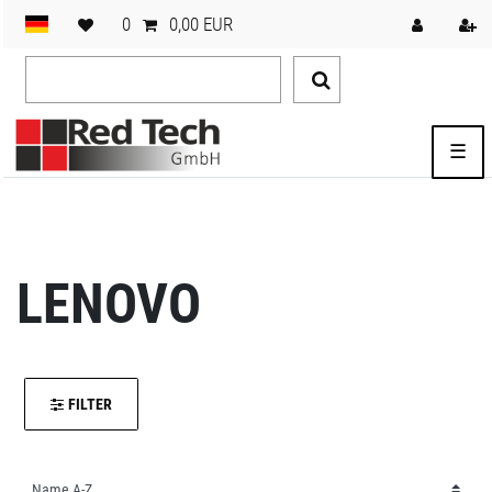
0
0,00 EUR
☰
LENOVO
FILTER