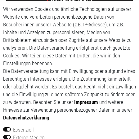
Wir verwenden Cookies und ähnliche Technologien auf unserer
Impressum
Website und verarbeiten personenbezogene Daten von
Besucher:innen unserer Webseite (z.B. IP-Adresse), um z.B.
Daten­schutz­erklärung
Inhalte und Anzeigen zu personalisieren, Medien von
Drittanbietern einzubinden oder Zugriffe auf unsere Website zu
AGB
analysieren. Die Datenverarbeitung erfolgt erst durch gesetzte
Cookies. Wir teilen diese Daten mit Dritten, die wir in den
Mein Konto
Einstellungen benennen.
Mein Warenkorb
Die Datenverarbeitung kann mit Einwilligung oder aufgrund eines
berechtigten Interesses erfolgen. Die Zustimmung kann erteilt
Meine Wunschliste
oder abgelehnt werden. Es besteht das Recht, nicht einzuwilligen
und die Einwilligung zu einem späteren Zeitpunkt zu ändern oder
zu widerrufen. Beachten Sie unser
Impressum
und weitere
Hinweise zur Verwendung personenbezogener Daten in unserer
Daten­schutz­erklärung
.
Essenziell
Externe Medien