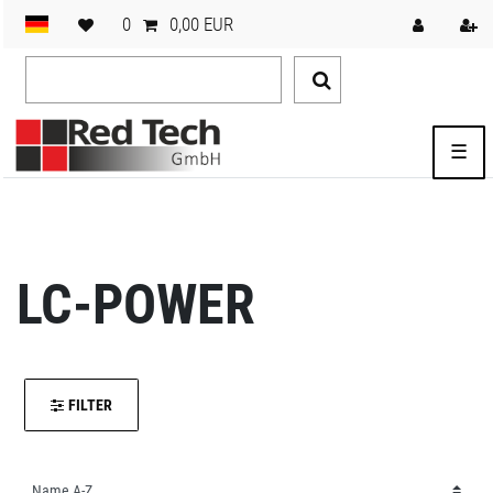
0
0,00 EUR
☰
LC-POWER
FILTER